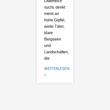
Österreich
sucht, denkt
meist an
hohe Gipfel,
weite Täler,
klare
Bergseen
und
Landschaften,
die
WEITERLESEN
»