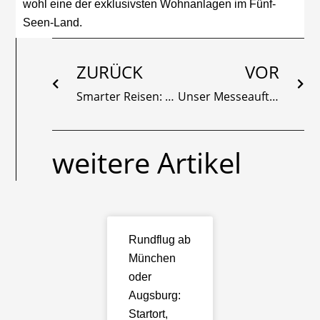
wohl eine der exklusivsten Wohnanlagen im Fünf-
Seen-Land.
Zurück
Näc
ZURÜCK
VOR
Smarter Reisen: Die Instagrammablesten Zwischenstop Flughäfen weltweit
Unser Messeauftritt auf der AERO 2023, 19. – 22. April
weitere Artikel
Rundflug ab
München
oder
Augsburg:
Startort,