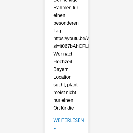
Rahmen für
einen
besonderen
Tag
https://youtu.be/Whp5ledx700?
si=it067bAhCFLLdt7i
Wer nach
Hochzeit
Bayern
Location
sucht, plant
meist nicht
nur einen
Ort für die
WEITERLESEN
»