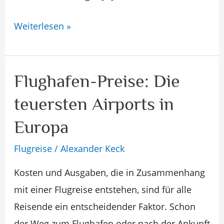
Weiterlesen »
Flughafen-Preise: Die
Flughafen-
Preise:
teuersten Airports in
Die
Europa
teuersten
Airports
Flugreise
/
Alexander Keck
in
Kosten und Ausgaben, die in Zusammenhang
Europa
mit einer Flugreise entstehen, sind für alle
Reisende ein entscheidender Faktor. Schon
der Weg zum Flughafen oder nach der Ankunft