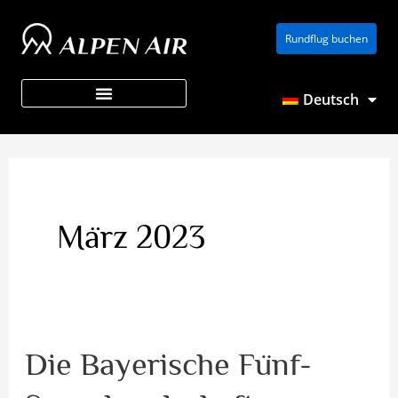
Zum
Rundflug buchen
Inhalt
springen
Deutsch
Über ALPEN AIR
März 2023
Die Bayerische Fünf-
Die
Bayerische