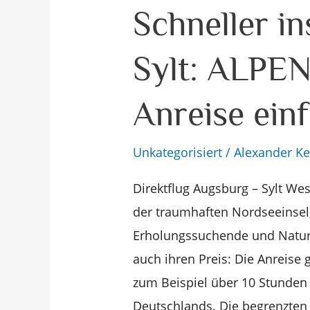
Schneller
Schneller in
ins
Sylt: ALPEN
Urlaubsziel
Sylt:
Anreise ein
ALPEN
AIR
Unkategorisiert
/
Alexander Ke
macht
die
Direktflug Augsburg – Sylt Wes
Anreise
der traumhaften Nordseeinsel, 
einfach
Erholungssuchende und Naturli
auch ihren Preis: Die Anreise g
zum Beispiel über 10 Stunden
Deutschlands. Die begrenzten