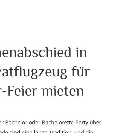
nenabschied in
vatflugzeug für
r-Feier mieten
er Bachelor oder Bachelorette-Party über
de sind eine lange Tradition, und die