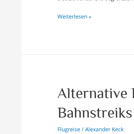
Weiterlesen »
Alternative
Alternative
Beförderung
Bahnstreiks
bei
Bahnstreiks
in
Flugreise
/
Alexander Keck