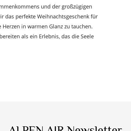
usammenkommens und der großzügigen
r wir das perfekte Weihnachtsgeschenk für
e Herzen in warmen Glanz zu tauchen.
reiten als ein Erlebnis, das die Seele
ALPEN AIR Newsletter