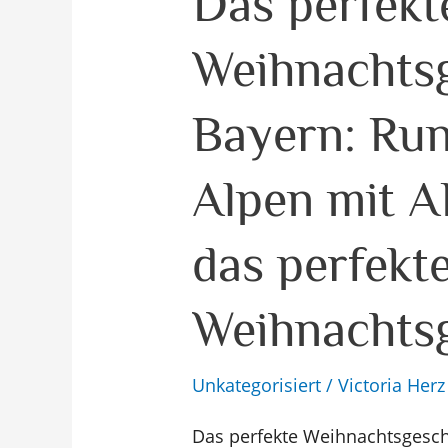
Das perfekt
perfekte
Weihnachts
Weihnachtsgeschenk
in
Bayern: Run
Bayern:
Rundflüge
Alpen mit A
über
den
das perfekt
Alpen
mit
Weihnachts
ALPEN
AIR
Unkategorisiert
/
Victoria Herz
als
das
Das perfekte Weihnachtsgesche