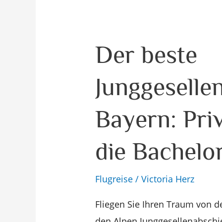
Der
Der beste
beste
Junggeselle
Junggesellenenabschied
in
Bayern: Pri
Bayern:
Privatflugzeug
die Bachelo
für
die
Flugreise
/
Victoria Herz
Bachelor-
Feier
Fliegen Sie Ihren Traum von d
mieten
den Alpen Junggesellenabschie