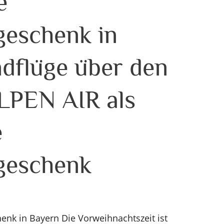
e
geschenk in
dflüge über den
LPEN AIR als
e
geschenk
nk in Bayern Die Vorweihnachtszeit ist