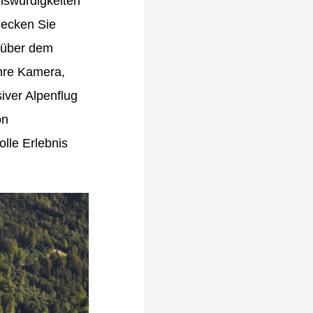
nswürdigkeiten
decken Sie
 über dem
Ihre Kamera,
iver Alpenflug
on
lle Erlebnis