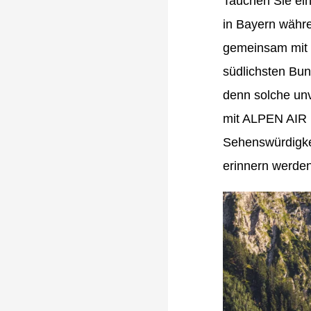
Tauchen Sie ei
in Bayern währ
gemeinsam mit 
südlichsten Bun
denn solche unv
mit ALPEN AIR 
Sehenswürdigkei
erinnern werden