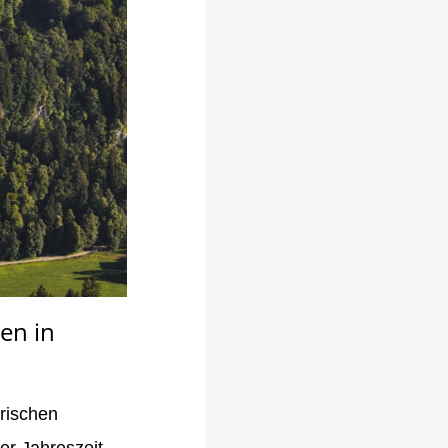
en in
erischen
r Jahreszeit,