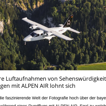
re Luftaufnahmen von Sehenswürdigkeit
egen mit ALPEN AIR lohnt sich
ie faszinierende Welt der Fotografie hoch über der bay
während eines Rundflugs mit ALPEN AIR. Egal zu welche