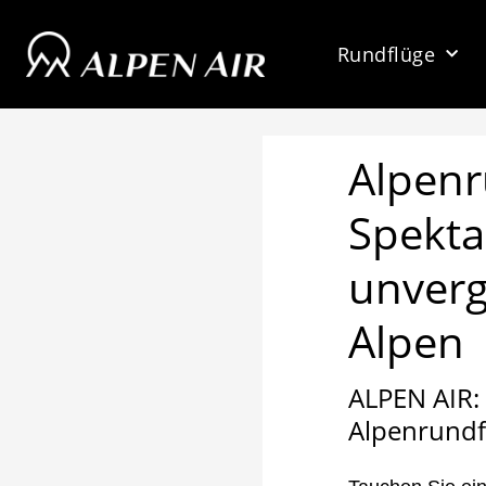
Zum
Inhalt
Rundflüge
springen
Alpenr
Spekta
unverg
Alpen
ALPEN AIR: 
Alpenrundf