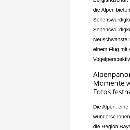
die Alpen biete
Sehenswürdigkei
Sehenswürdigkei
Neuschwanstei
einem Flug mit 
Vogelperspektiv
Alpenpanor
Momente wä
Fotos festh
Die Alpen, eine 
wunderschönen M
die Region Bay