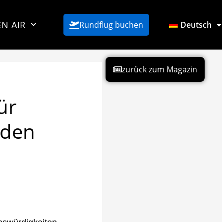
EN AIR
Rundflug buchen
Deutsch
zurück zum Magazin
ür
 den