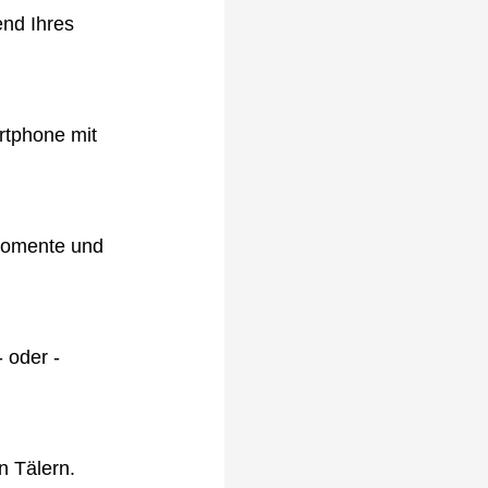
end Ihres
rtphone mit
omomente und
 oder -
n Tälern.