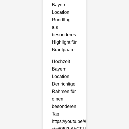
Bayern
Location:
Rundflug
als
besonderes
Highlight für
Brautpaare
Hochzeit
Bayern
Location:
Der richtige
Rahmen für
einen
besonderen
Tag
https://youtu.be/Whp5ledx700?
si=it067bAhCFLLdt7i