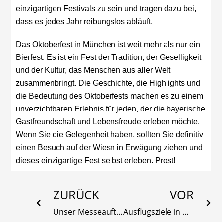
einzigartigen Festivals zu sein und tragen dazu bei,
dass es jedes Jahr reibungslos abläuft.
Das Oktoberfest in München ist weit mehr als nur ein
Bierfest. Es ist ein Fest der Tradition, der Geselligkeit
und der Kultur, das Menschen aus aller Welt
zusammenbringt. Die Geschichte, die Highlights und
die Bedeutung des Oktoberfests machen es zu einem
unverzichtbaren Erlebnis für jeden, der die bayerische
Gastfreundschaft und Lebensfreude erleben möchte.
Wenn Sie die Gelegenheit haben, sollten Sie definitiv
einen Besuch auf der Wiesn in Erwägung ziehen und
dieses einzigartige Fest selbst erleben. Prost!
Zurück
Näc
ZURÜCK
VOR
Unser Messeauftritt auf der AERO 2023, 19. – 22. April
Ausflugsziele in Bayern inklusive Geheimtipps