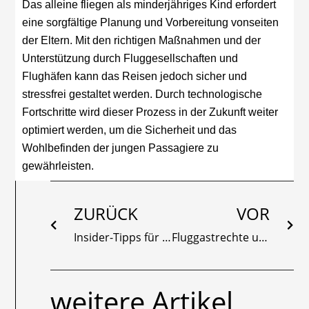
Das alleine fliegen als minderjähriges Kind erfordert
eine sorgfältige Planung und Vorbereitung vonseiten
der Eltern. Mit den richtigen Maßnahmen und der
Unterstützung durch Fluggesellschaften und
Flughäfen kann das Reisen jedoch sicher und
stressfrei gestaltet werden. Durch technologische
Fortschritte wird dieser Prozess in der Zukunft weiter
optimiert werden, um die Sicherheit und das
Wohlbefinden der jungen Passagiere zu
gewährleisten.
Zurück
Näc
ZURÜCK
VOR
Insider-Tipps für die schnellste Sicherheitskontrolle am Flughafen
Fluggastrechte und -pflichten in Deutschland im Überblick – Entschädigungen, Sicherheitsvorschriften Gepäckverlust und mehr
weitere Artikel