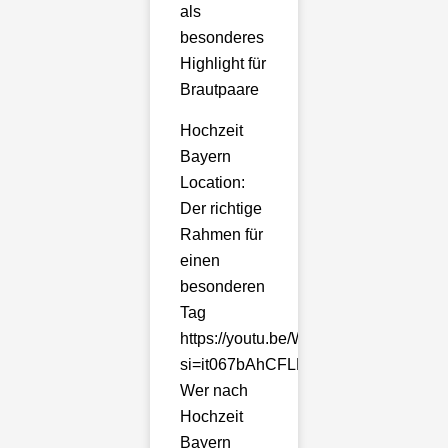
als
besonderes
Highlight für
Brautpaare
Hochzeit
Bayern
Location:
Der richtige
Rahmen für
einen
besonderen
Tag
https://youtu.be/Whp5ledx700?
si=it067bAhCFLLdt7i
Wer nach
Hochzeit
Bayern