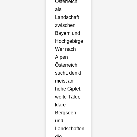
Österreich
als
Landschaft
zwischen
Bayern und
Hochgebirge
Wer nach
Alpen
Österreich
sucht, denkt
meist an
hohe Gipfel,
weite Täler,
klare
Bergseen
und
Landschaften,
die