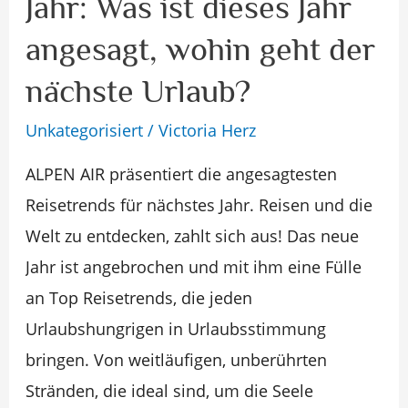
Jahr: Was ist dieses Jahr
nächstes
angesagt, wohin geht der
Jahr:
Was
nächste Urlaub?
ist
Unkategorisiert
/
Victoria Herz
dieses
ALPEN AIR präsentiert die angesagtesten
Jahr
Reisetrends für nächstes Jahr. Reisen und die
angesagt,
Welt zu entdecken, zahlt sich aus! Das neue
wohin
Jahr ist angebrochen und mit ihm eine Fülle
geht
an Top Reisetrends, die jeden
der
Urlaubshungrigen in Urlaubsstimmung
nächste
bringen. Von weitläufigen, unberührten
Urlaub?
Stränden, die ideal sind, um die Seele