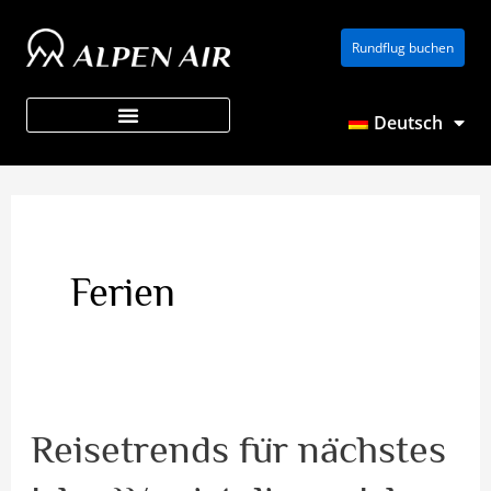
Zum
Rundflug buchen
Inhalt
springen
Deutsch
Über ALPEN AIR
Ferien
Reisetrends für nächstes
Reisetrends
für