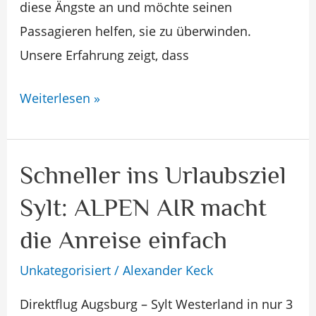
diese Ängste an und möchte seinen
Passagieren helfen, sie zu überwinden.
Unsere Erfahrung zeigt, dass
Weiterlesen »
Schneller ins Urlaubsziel
Schneller
ins
Sylt: ALPEN AIR macht
Urlaubsziel
die Anreise einfach
Sylt:
ALPEN
Unkategorisiert
/
Alexander Keck
AIR
Direktflug Augsburg – Sylt Westerland in nur 3
macht