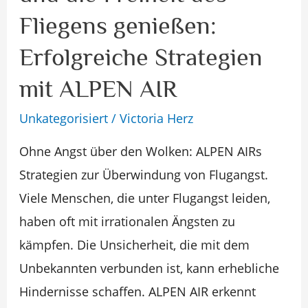
und
Fliegens genießen:
die
Freiheit
Erfolgreiche Strategien
des
mit ALPEN AIR
Fliegens
Unkategorisiert
/
Victoria Herz
genießen:
Erfolgreiche
Ohne Angst über den Wolken: ALPEN AIRs
Strategien
Strategien zur Überwindung von Flugangst.
mit
Viele Menschen, die unter Flugangst leiden,
ALPEN
haben oft mit irrationalen Ängsten zu
AIR
kämpfen. Die Unsicherheit, die mit dem
Unbekannten verbunden ist, kann erhebliche
Hindernisse schaffen. ALPEN AIR erkennt