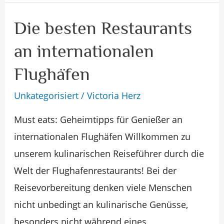
Die besten Restaurants
Die
besten
an internationalen
Restaurants
Flughäfen
an
internationalen
Unkategorisiert
/
Victoria Herz
Flughäfen
Must eats: Geheimtipps für Genießer an
internationalen Flughäfen Willkommen zu
unserem kulinarischen Reiseführer durch die
Welt der Flughafenrestaurants! Bei der
Reisevorbereitung denken viele Menschen
nicht unbedingt an kulinarische Genüsse,
besonders nicht während eines