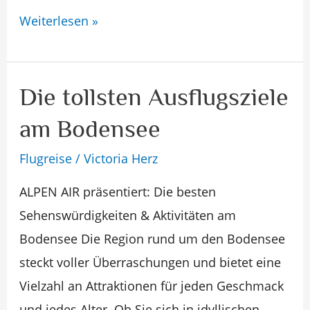
Weiterlesen »
Die tollsten Ausflugsziele
Die
tollsten
am Bodensee
Ausflugsziele
Flugreise
/
Victoria Herz
am
Bodensee
ALPEN AIR präsentiert: Die besten
Sehenswürdigkeiten & Aktivitäten am
Bodensee Die Region rund um den Bodensee
steckt voller Überraschungen und bietet eine
Vielzahl an Attraktionen für jeden Geschmack
und jedes Alter. Ob Sie sich in idyllischen