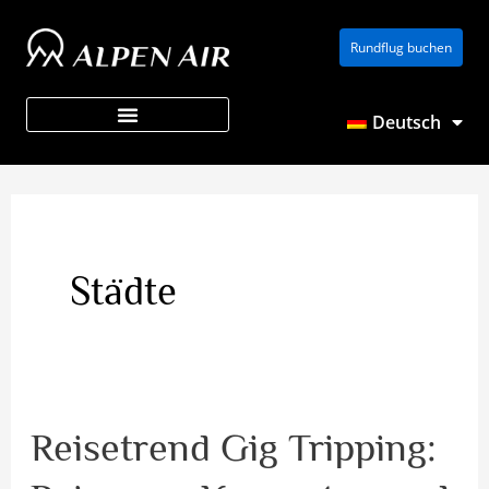
Zum
Rundflug buchen
Inhalt
springen
Deutsch
Über ALPEN AIR
Städte
Reisetrend Gig Tripping:
Reisetrend
Gig