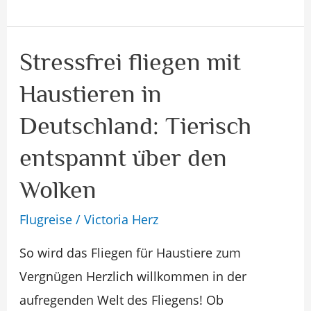
Stressfrei fliegen mit
Stressfrei
fliegen
Haustieren in
mit
Deutschland: Tierisch
Haustieren
in
entspannt über den
Deutschland:
Wolken
Tierisch
Flugreise
/
Victoria Herz
entspannt
über
So wird das Fliegen für Haustiere zum
den
Vergnügen Herzlich willkommen in der
Wolken
aufregenden Welt des Fliegens! Ob