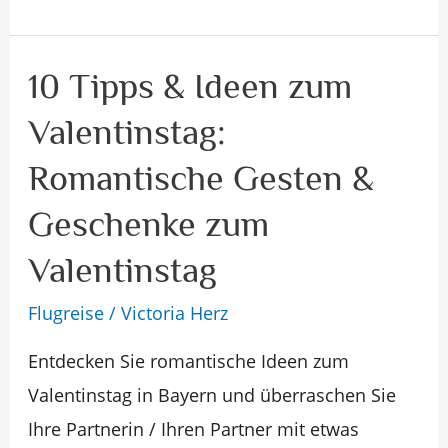
10 Tipps & Ideen zum
10
Tipps
Valentinstag:
&
Romantische Gesten &
Ideen
zum
Geschenke zum
Valentinstag:
Valentinstag
Romantische
Flugreise
/
Victoria Herz
Gesten
&
Entdecken Sie romantische Ideen zum
Geschenke
Valentinstag in Bayern und überraschen Sie
zum
Ihre Partnerin / Ihren Partner mit etwas