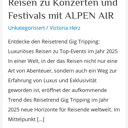
Reisen zu Konzerten und
Tripping:
Festivals mit ALPEN AIR
Reisen
zu
Unkategorisiert
/
Victoria Herz
Konzerten
Entdecke den Reisetrend Gig Tripping:
und
Luxuriöses Reisen zu Top-Events im Jahr 2025
Festivals
In einer Welt, in der das Reisen nicht nur eine
mit
Art von Abenteuer, sondern auch ein Weg zur
ALPEN
Erfahrung von Luxus und Exklusivität
AIR
geworden ist, eröffnet der aufkommende
Trend des Reisetrend Gig Tripping im Jahr
2025 neue Horizonte für Reisende weltweit. Im
Mittelpunkt […]