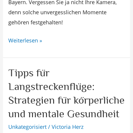
Bayern. Vergessen Sie ja nicht Ihre Kamera,
denn solche unvergesslichen Momente
gehören festgehalten!
Weiterlesen »
Tipps für
Tipps
für
Langstreckenflüge:
Langstreckenflüge:
Strategien für körperliche
Strategien
für
und mentale Gesundheit
körperliche
Unkategorisiert
/
Victoria Herz
und