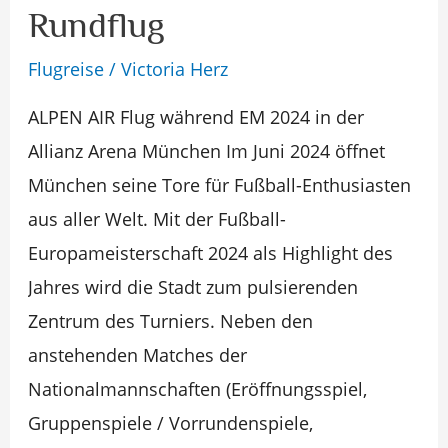
Münchens
Rundflug
Allianz
Flugreise
/
Victoria Herz
Arena
ALPEN AIR Flug während EM 2024 in der
mit
Allianz Arena München Im Juni 2024 öffnet
einem
München seine Tore für Fußball-Enthusiasten
spektakulären
aus aller Welt. Mit der Fußball-
Rundflug
Europameisterschaft 2024 als Highlight des
Jahres wird die Stadt zum pulsierenden
Zentrum des Turniers. Neben den
anstehenden Matches der
Nationalmannschaften (Eröffnungsspiel,
Gruppenspiele / Vorrundenspiele,