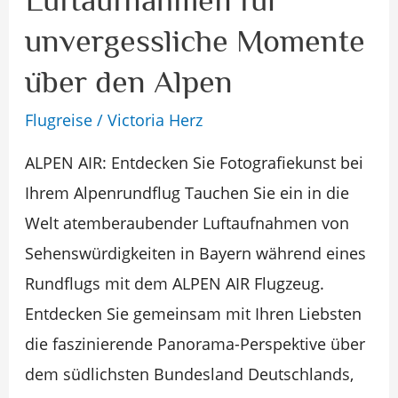
AIR:
Spektakuläre
unvergessliche Momente
Luftaufnahmen
über den Alpen
für
Flugreise
/
Victoria Herz
unvergessliche
Momente
ALPEN AIR: Entdecken Sie Fotografiekunst bei
über
Ihrem Alpenrundflug Tauchen Sie ein in die
den
Welt atemberaubender Luftaufnahmen von
Alpen
Sehenswürdigkeiten in Bayern während eines
Rundflugs mit dem ALPEN AIR Flugzeug.
Entdecken Sie gemeinsam mit Ihren Liebsten
die faszinierende Panorama-Perspektive über
dem südlichsten Bundesland Deutschlands,