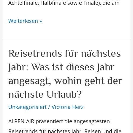
Achtelfinale, Halbfinale sowie Finale), die am
Weiterlesen »
Reisetrends für nächstes
Reisetrends
für
Jahr: Was ist dieses Jahr
nächstes
angesagt, wohin geht der
Jahr:
Was
nächste Urlaub?
ist
Unkategorisiert
/
Victoria Herz
dieses
ALPEN AIR präsentiert die angesagtesten
Jahr
Reisetrends für nächstes Jahr. Reisen und die
angesagt,