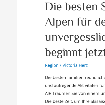
Die
Die besten S
besten
Alpen für d
Skipisten
in
unvergessli
den
Alpen
beginnt jetz
für
den
Region
/
Victoria Herz
Winter
–
Die besten familienfreundlich
Ihr
und aufregende Aktivitäten fü
unvergesslicher
AIR Träumen Sie von einem un
Skiurlaub
Die beste Zeit, um Ihre Skisais