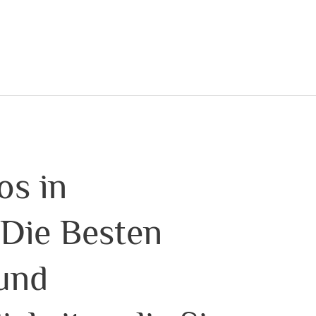
os in
Die Besten
 und