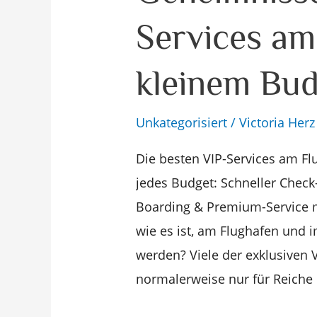
VIP:
Services am
10
Geheimnisse
kleinem Bud
für
VIP-
Unkategorisiert
/
Victoria Herz
Services
am
Die besten VIP-Services am Fl
Flughafen
jedes Budget: Schneller Check-
mit
Boarding & Premium-Service mi
kleinem
wie es ist, am Flughafen und i
Budget
werden? Viele der exklusiven 
normalerweise nur für Reiche