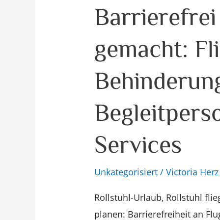
Barrierefrei
Barrierefrei
Fliegen
gemacht: Fl
leicht
gemacht:
Behinderun
Fliegen
mit
Begleitpers
Behinderung
und
Services
Begleitperson
mit
Unkategorisiert
/
Victoria Herz
neuen
Services
Rollstuhl-Urlaub, Rollstuhl f
planen: Barrierefreiheit an F