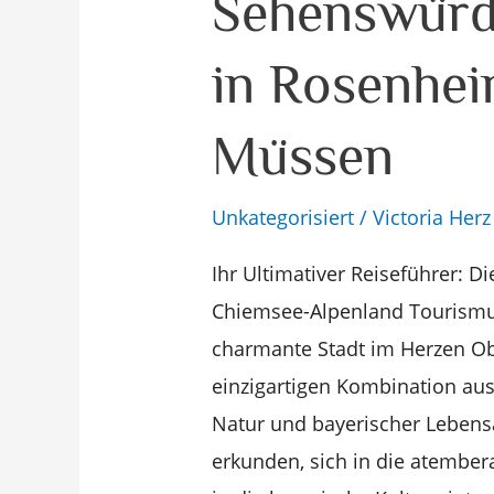
Sehenswürdi
Die
Besten
in Rosenhei
Aktivitäten
und
Müssen
Sehenswürdigkeiten
die
Unkategorisiert
/
Victoria Herz
Sie
in
Ihr Ultimativer Reiseführer: 
Rosenheim
Chiemsee-Alpenland Tourismus
Erleben
charmante Stadt im Herzen Ob
Müssen
einzigartigen Kombination aus
Natur und bayerischer Lebensar
erkunden, sich in die atembe