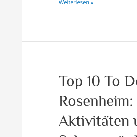
Weiterlesen »
Top
Top 10 To D
10
Rosenheim: 
To
Dos
Aktivitäten
in
Rosenheim: